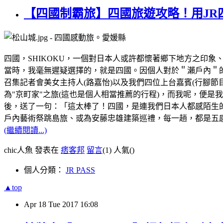
【四國制霸旅】四國旅遊攻略！用JR四
四國，
SHIKOKU
，一個對日本人或許都懷著鄉下地方之印象
當時，我毫無遲疑選擇的，就是四國。因個人對於＂瀨戶內＂
召集記者會美女主持人
(
路嘉怡
)
以及我們四位上台嘉賓
(
行腳節
為
"
京町家
"
之旅
(
這也是個人相當推薦的行程
)
，而我呢，便是我
後，送了一句：「這太棒了！四國，是連我們日本人都感陌生
戶內藝術祭跳島旅、或為安藤忠雄建築巡禮，每一趟，都是五
(繼續閱讀...)
chic人魚 發表在
痞客邦
留言
(1)
人氣(
)
個人分類：
JR PASS
▲top
Apr
18
Tue
2017
16:08