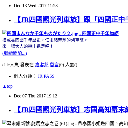
Dec
13
Wed
2017
11:58
【JR四國觀光列車旅】跟「四國正中千
搭載著四國千年歷史，任思緒奔馳的列車旅。
來一場大人的遊山遠足吧！
(繼續閱讀...)
chic人魚 發表在
痞客邦
留言
(0)
人氣(
)
個人分類：
JR PASS
▲top
Dec
07
Thu
2017
19:12
【JR四國觀光列車旅】志国高知幕末