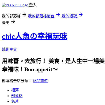
登入
我的部落格
我的部落格後台
我的帳號
登出
chic人魚の幸福玩味
跳到主文
用味蕾。去旅行！ 美食，是
幸福味！Bon appetit～
部落格全站分類：
休閒旅遊
相簿
部落格
名片