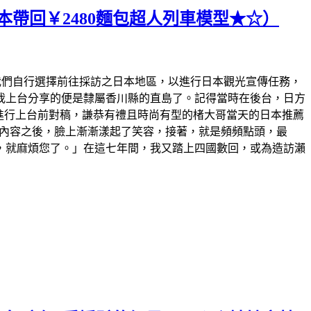
本帶回￥2480麵包超人列車模型★☆）
我們自行選擇前往採訪之日本地區，以進行日本觀光宣傳任務，
我上台分享的便是隸屬香川縣的直島了。記得當時在後台，日方
進行上台前對稿，謙恭有禮且時尚有型的楮大哥當天的日本推薦
內容之後，臉上漸漸漾起了笑容，接著，就是頻頻點頭，最
，就麻煩您了。」在這七年間，我又踏上四國數回，或為造訪瀨