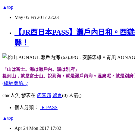
▲top
May
05
Fri
2017
22:23
【JR西日本PASS】瀨戶內日和。西遊紀行
縣！
「山は富士。海は瀨戶內。湯は別府」
提到山，就是富士山。
說到海，就是瀨戶內海。溫泉呢，就是別府
(繼續閱讀...)
chic人魚 發表在
痞客邦
留言
(0)
人氣(
)
個人分類：
JR PASS
▲top
Apr
24
Mon
2017
17:02