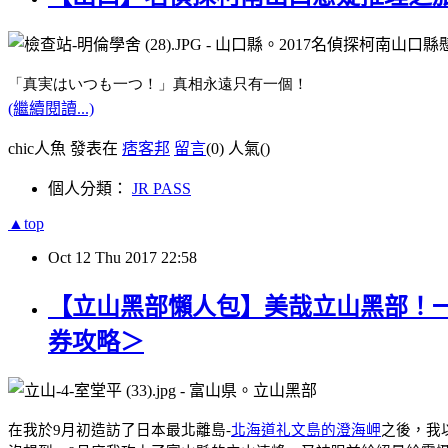
「真実はいつも一つ！」
真相永遠只有一個！
(繼續閱讀...)
chic人魚 發表在
痞客邦
留言
(0)
人氣(
)
個人分類：
JR PASS
▲top
Oct
12
Thu
2017
22:58
【立山黑部懶人包】美哉立山黑部！一
券攻略＞
在我於
9
月初造訪了日本最北離島
-
北海道礼文島的澄海岬
之後，我