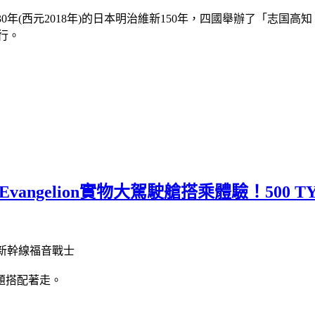
成30年(西元2018年)的日本明治維新150年，四國舉辦了「志国
行。
angelion實物大駕駛艙搭乘體驗！500 T
題搭配著走。