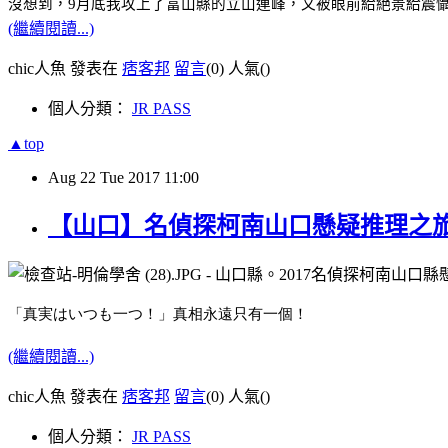
沒想到，
9
月底我攻上了富山縣的立山連峰，又被眼前給絕景給震
(繼續閱讀...)
chic人魚 發表在
痞客邦
留言
(0)
人氣(
)
個人分類：
JR PASS
▲top
Aug
22
Tue
2017
11:00
【山口】名偵探柯南山口懸疑推理之旅
「真実はいつも一つ！」
真相永遠只有一個！
(繼續閱讀...)
chic人魚 發表在
痞客邦
留言
(0)
人氣(
)
個人分類：
JR PASS