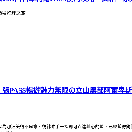
張PASS暢遊魅力無限の立山黑部阿爾卑
以為那汪美得不思議、彷彿伸手一探即可直達地心的藍，已經藍得夠