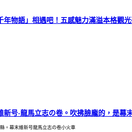
年物語」相遇吧！五感魅力滿溢本格觀光列車
維新号-龍馬立志の卷。吹拂臉龐的，是幕