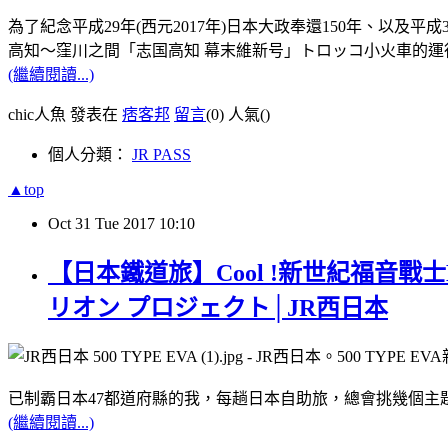
為了紀念平成29年(西元2017年)日本大政奉還150年、以及平
高知～窪川之間「志国高知 幕末維新号」トロッコ小火車的運
(繼續閱讀...)
chic人魚 發表在
痞客邦
留言
(0)
人氣(
)
個人分類：
JR PASS
▲top
Oct
31
Tue
2017
10:10
【日本鐵道旅】Cool !新世紀福音戰士Ev
リオン プロジェクト│JR西日本
已制霸日本
47
都道府縣的我，每趟日本自助旅，總會挑幾個主
(繼續閱讀...)