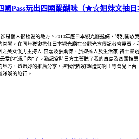
國Pass玩出四國醍醐味（★☆姐妹文抽日
、卻是個人很鍾愛的地方。
2010
年應日本觀光廳邀請，特別開放
的眷戀，在同年獲邀擔任日本觀光廳在台觀光宣傳記者會嘉賓，
目之美女俊男主持人
-
容嘉及張勛傑、旅遊達人及生活家
-
褚士瑩
)
最愛的
"
瀨戶內
"
了。猶記當時日方主管聽了我的直島及四國推薦
的地方，透過妳的推薦分享，連我們都好想造訪啊！等會兒上台
感滿喫的旅行。