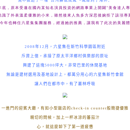
無不掀起了一場
“
台灣腳底炫風
”~
風靡到了海外。
年底，原本受邀在國內某知名演員投資的網路事業上開闢"美食達人專
結識了外表溫柔優雅的小米，雖然後來人魚多方深思後婉拒了該項專
今年也轉任六星集集團服務，經過她的推薦，讓我有了此次的美麗
2008
年
12
月，六星集在新竹科學園區附近
斥資上億，承接了原太平洋鄉村俱樂部的原址
興建了這塊
5000
坪
大，非常巴里的休閒基地
無論是建材選用及基地設計上，都萬分用心的六星集新竹會館
讓人們在都市中，有了叢林呼吸
一進門的迎賓大廳，有如小型飯店的
check-in counter
般簡捷優雅
親切的問候，加上一杯冰涼的蕃茄汁
心，就這麼卸下了第一道疲憊