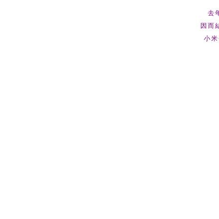
去
因而
小米