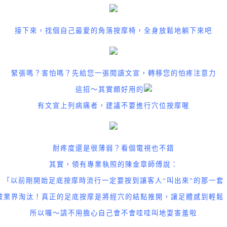
接下來，找個自己最愛的角落按摩椅，全身放鬆地躺下來吧
緊張嗎？害怕嗎？先給您一張閱讀文宣，轉移您的怕疼注意力
這招～其實頗好用的
有文宣上列病痛者，建議不要進行穴位按摩喔
耐疼度還是很薄弱？看個電視也不錯
其實，領有專業執照的陳金章師傅說：
「以前剛開始足底按摩時流行一定要按到讓客人“叫出來”的那一套
被業界淘汰！真正的足底按摩是將經穴的結點推開，讓足體感到輕鬆
所以囉～請不用擔心自己會不會哇哇叫地耍害羞啦