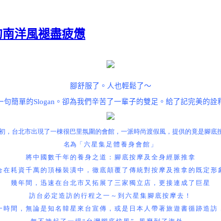
0坪的南洋風褪盡疲憊
腳舒服了。人也輕鬆了～
一句簡單的
Slogan
。卻為我們辛苦了一輩子的雙足。給了記完美的詮
初，台北市出現了一棟很巴里氛圍的會館，一派時尚渡假風，提供的竟是腳底
名為
「六星集足體養身會館」
將中國數千年的養身之道：腳底按摩及全身經脈推拿
合在耗資千萬的頂極裝潢中，徹底顛覆了傳統對按摩及推拿的既定形
幾年間，迅速在台北市又拓展了三家獨立店，更接連成了巨星
訪台必定造訪的行程之一～到六星集腳底按摩去！
一時間，無論是知名韓星來台宣傳，或是日本人帶著旅遊書循跡造訪