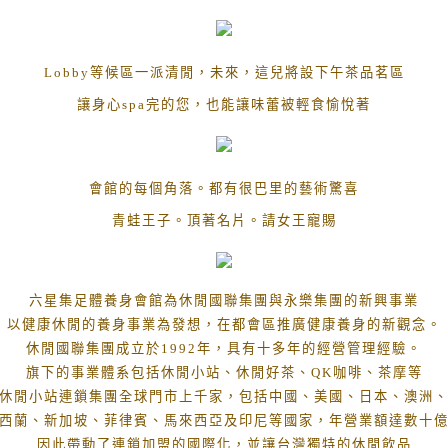
Lobby
等候區一派清閒，未來，這兒將設下午茶品茗區
讓身心
spa
完的您，也能讓味蕾被輕食愉悅著
會館的每個角落。都有很巴里的藝術驚喜
青蛙王子。頂著名片。請女王寵賜
六星集足體養身會館為休閒國聯集團與永樂集團的新興事業
以健康休閒的養身事業為發想，在都會區推廣健康養身的新觀念。
休閒國聯集團成立於
1992
年，具有十多年的經營管理經驗。
旗下的事業體系包括休閒小站、休閒好茶、
QK
咖啡、茶摩等
休閒小站連鎖集團全球門市上千家，包括中國、美國、日本、澳洲
西蘭、新加坡、菲律賓、馬來西亞及印尼等國家，年營業額達數十
因此帶動了連鎖加盟的國際化，並讓台灣獨特的休閒飲品