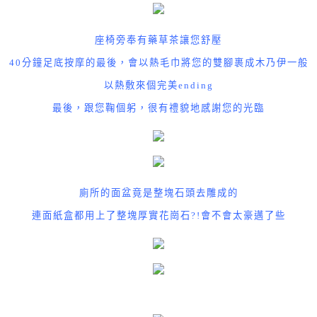
座椅旁奉有藥草茶讓您舒壓
40
分鐘足底按摩的最後，會以熱毛巾將您的雙腳裹成木乃伊一般
以熱敷來個完美
ending
最後，跟您鞠個躬，很有禮貌地感謝您的光臨
廁所的面盆竟是整塊石頭去雕成的
連面紙盒都用上了整塊厚實花崗石
?!
會不會太豪邁了些