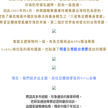
珍珠奶茶揚名國際，蔚為一股風潮。
因此
2005
年的
4
月，休閒國聯集團秉持著推廣台灣特色為原則，
建造了兼具推廣中國民俗療法與養身概念之「六星集足體養身會館」
希望足體按摩能繼珍珠奶茶後，第二個於世界各地發光的台灣奇蹟
會館主建築物的一端。有各式藝術品
&SPA
精油專賣
Lobby
候位區的兩柱牆面。也貼滿了
明星
及
眾駐台使節
造訪的親簽
現在。我們就步出主館。前往足體按摩區的
Villa
去囉
聘請具多年經驗、形象優良的推拿師傅。
老師皆通過專業認證與優良培訓。
由國家級教練指導，傳承中國千年技法。