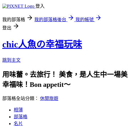
登入
我的部落格
我的部落格後台
我的帳號
登出
chic人魚の幸福玩味
跳到主文
用味蕾。去旅行！ 美食，是
幸福味！Bon appetit～
部落格全站分類：
休閒旅遊
相簿
部落格
名片