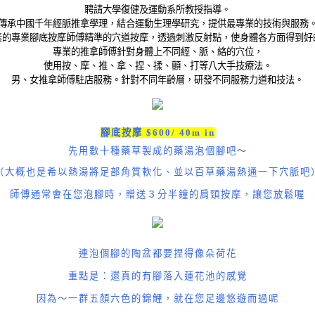
聘請大學復健及運動系所教授指導。
傳承中國千年經脈推拿學理，結合運動生理學研究，提供最專業的技術與服務
素的專業腳底按摩師傅精準的穴道按摩，透過刺激反射點，使身體各方面得到好
專業的推拿師傅針對身體上不同經、脈、絡的穴位，
使用按、摩、推、拿、捏、揉、顫、打等八大手技療法。
男、女推拿師傅駐店服務。針對不同年齡層，研發不同服務力道和技法。
腳底按摩
$600/ 40m in
先用數十種藥草製成的藥湯泡個腳吧～
（大概也是希以熱湯將足部角質軟化、並以百草藥湯熱通一下穴脈吧
師傅通常會在您泡腳時，贈送３分半鐘的肩頸按摩，讓您放鬆喔
連泡個腳的陶盆都要捏得像朵荷花
重點是：還真的有腳落入蓮花池的感覺
因為～一群五顏六色的錦鯉，就在您足邊悠遊而過呢