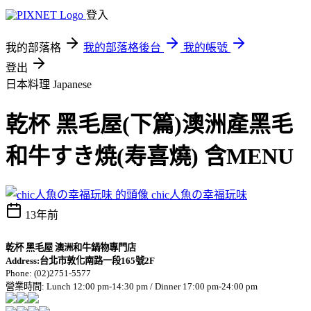
登入
我的部落格
我的部落格後台
我的帳號
登出
日本料理 Japanese
乾杯 黑毛屋(下篇)澳洲產黑毛
和牛すき焼(寿喜燒) 含MENU
chic人魚の幸福玩味
13年前
乾杯 黑毛屋 澳洲和牛鍋物專門店
Address:
台北市敦化南路一段
165
號
2F
Phone: (
02)2751-5577
營業時間
: Lunch 12:00 pm-14:30 pm / Dinner 17:00 pm-24:00 pm